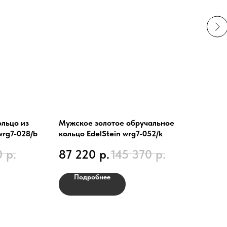
льцо из
Мужское золотое обручальное
Зол
wrg7-028/b
кольцо EdelStein wrg7-052/k
Edel
бри
0
р.
87 220
р.
145 370
р.
78
Подробнее