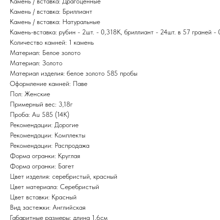
Камень / вставка: Драгоценные
Камень / вставка: Бриллиант
Камень / вставка: Натуральные
Камень-вставка: рубин - 2шт. - 0,318К, бриллиант - 24шт. в 57 граней -
Количество камней: 1 камень
Материал: Белое золото
Материал: Золото
Материал изделия: белое золото 585 пробы
Оформление камней: Паве
Пол: Женские
Примерный вес: 3,18г
Проба: Au 585 (14K)
Рекомендации: Дорогие
Рекомендации: Комплекты
Рекомендации: Распродажа
Форма огранки: Круглая
Форма огранки: Багет
Цвет изделия: серебристый, красный
Цвет материала: Серебристый
Цвет вставки: Красный
Вид застежки: Английская
Габаритные размеры: длина 1,6см