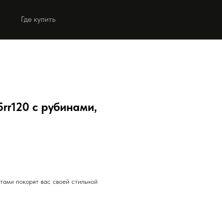
Где купить
Выбрать коллекцию
Выбрать коллекцию
5rr120 с рубинами,
тами покорят вас своей стильной