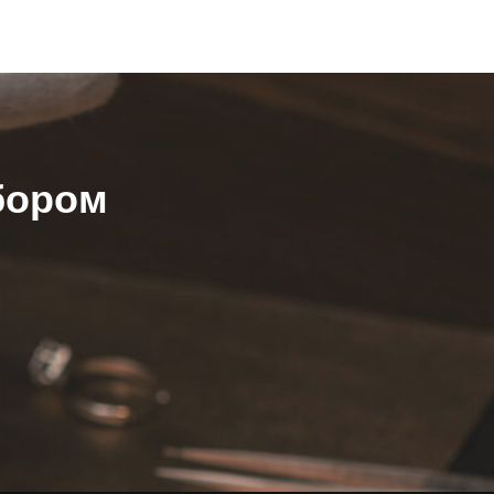
бором