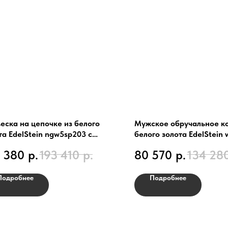
еска на цепочке из белого
Мужское обручальное ко
та EdelStein ngw5sp203 с
белого золота EdelStein 
вым сапфиром, бриллиантами
 380
р.
193 410
р.
80 570
р.
134 28
Подробнее
Подробнее