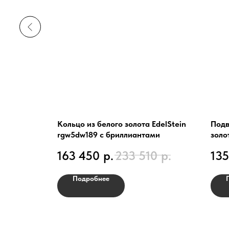
елого
Кольцо из белого золота EdelStein
Подв
18/b с
rgw5dw189 с бриллиантами
золо
розо
р.
163 450
р.
233 510
р.
135
Подробнее