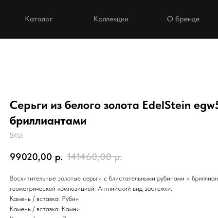
Каталог
Коллекции
О бренде
Серьги из белого золота EdelStein egw
бриллиантами
SKU:
99020,00
р.
141460,00
р.
Восхитительные золотые серьги с блистательными рубинами и бриллиан
геометрической композицией. Английский вид застежки.
Камень / вставка: Рубин
Камень / вставка: Камни