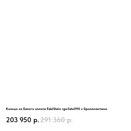
Кольцо из белого золота EdelStein rgw5dw090 с бриллиантами
Кол
бр
203 950
р.
291 360
р.
1