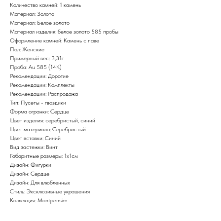
Количество камней: 1 камень
Материал: Золото
Материал: Белое золото
Материал изделия: белое золото 585 пробы
Оформление камней: Камень с паве
Пол: Женские
Примерный вес: 3,31г
Проба: Au 585 (14K)
Рекомендации: Дорогие
Рекомендации: Комплекты
Рекомендации: Распродажа
Тип: Пусеты - гвоздики
Форма огранки: Сердце
Цвет изделия: серебристый, синий
Цвет материала: Серебристый
Цвет вставки: Синий
Вид застежки: Винт
Габаритные размеры: 1х1см
Дизайн: Фигурки
Дизайн: Сердце
Дизайн: Для влюбленных
Стиль: Эксклюзивные украшения
Коллекция: Montpensier