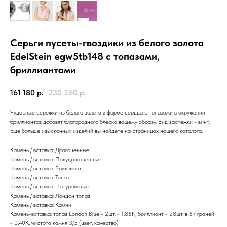
Серьги пусеты-гвоздики из белого золота
EdelStein egw5tb148 с топазами,
бриллиантами
161 180
р.
230 260
р.
Чудесные сережки из белого золота в форме сердца с топазами в окружении
бриллиантов добавят благородного блеска вашему образу. Вид застежки - винт.
Еще больше изысканных изделий вы найдете на страницах нашего каталога.
Камень / вставка: Драгоценные
Камень / вставка: Полудрагоценные
Камень / вставка: Бриллиант
Камень / вставка: Топаз
Камень / вставка: Натуральные
Камень / вставка: Лондон топаз
Камень / вставка: Камни
Камень-вставка: топаз London Blue - 2шт. - 1,85К, бриллиант - 28шт. в 57 граней
- 0,40К, чистота камня 3/5 (цвет, качество)