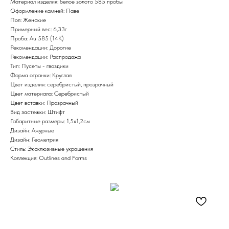
Материал изделия: белое золото 585 пробы
Оформление камней: Паве
Пол: Женские
Примерный вес: 6,33г
Проба: Au 585 (14K)
Рекомендации: Дорогие
Рекомендации: Распродажа
Тип: Пусеты - гвоздики
Форма огранки: Круглая
Цвет изделия: серебристый, прозрачный
Цвет материала: Серебристый
Цвет вставки: Прозрачный
Вид застежки: Штифт
Габаритные размеры: 1,5х1,2см
Дизайн: Ажурные
Дизайн: Геометрия
Стиль: Эксклюзивные украшения
Коллекция: Outlines and Forms