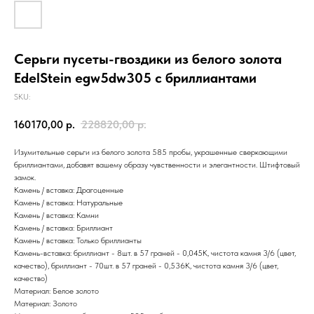
Серьги пусеты-гвоздики из белого золота
EdelStein egw5dw305 с бриллиантами
SKU:
160170,00
р.
228820,00
р.
Изумительные серьги из белого золота 585 пробы, украшенные сверкающими
бриллиантами, добавят вашему образу чувственности и элегантности. Штифтовый
замок.
Камень / вставка: Драгоценные
Камень / вставка: Натуральные
Камень / вставка: Камни
Камень / вставка: Бриллиант
Камень / вставка: Только бриллианты
Камень-вставка: бриллиант - 8шт. в 57 граней - 0,045К, чистота камня 3/6 (цвет,
качество), бриллиант - 70шт. в 57 граней - 0,536К, чистота камня 3/6 (цвет,
качество)
Материал: Белое золото
Материал: Золото