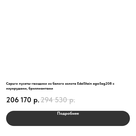
Серьги пусеты-гвоздики из белого золота EdelStein egw5eg208 с
Кол
изумрудами, бриллиантами
1
206 170
р.
294 530
р.
Подробнее