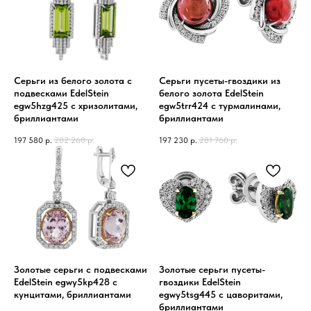
Серьги из белого золота с
Серьги пусеты-гвоздики из
подвесками EdelStein
белого золота EdelStein
egw5hzg425 с хризолитами,
egw5trr424 с турмалинами,
бриллиантами
бриллиантами
197 580
р.
282 260
р.
197 230
р.
281 760
р.
Золотые серьги с подвесками
Золотые серьги пусеты-
EdelStein egwy5kp428 с
гвоздики EdelStein
кунцитами, бриллиантами
egwy5tsg445 с цаворитами,
бриллиантами