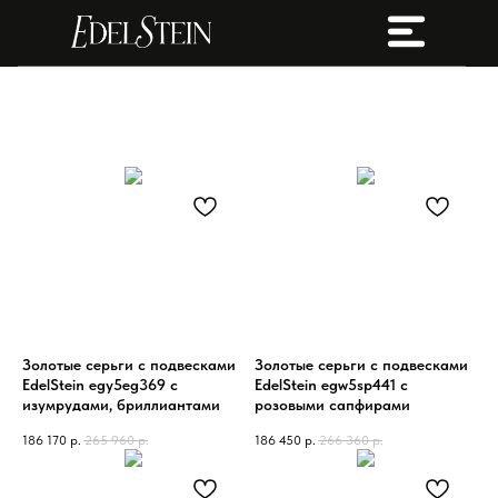
Вы
кол
Вы
кол
Золотые серьги с подвесками
Золотые серьги с подвесками
EdelStein egy5eg369 с
EdelStein egw5sp441 с
изумрудами, бриллиантами
розовыми сапфирами
186 170
р.
265 960
р.
186 450
р.
266 360
р.