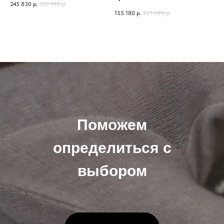
245 830
р.
351 190
р.
155 180
р.
221 690
р.
Поможем
определиться с
выбором