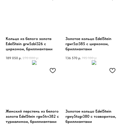
Кольцо из белого золота
Золотое кольцо EdelStein
EdelStein grw5zbl326 с
rgwr5zr385 с цирконом,
цирконом, бриллиантами
бриллиантами
189 050
р.
270 080
р.
136 570
р.
195 100
р.
Женский перстень из белого
Золотое кольцо EdelStein
золота EdelStein rgw5trr382 с
rgwy5tsgr380 с тсаворитом,
турмалином, бриллиантами
бриллиантами