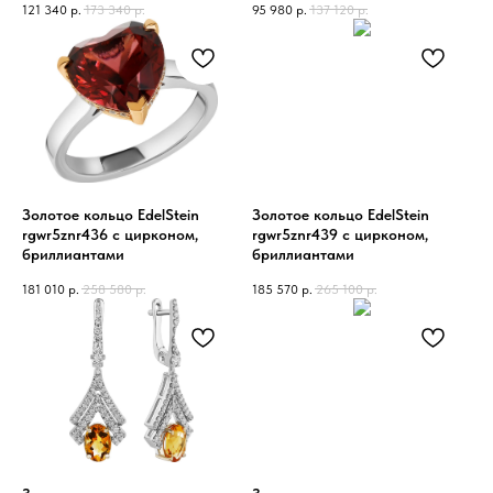
121 340
р.
173 340
р.
95 980
р.
137 120
р.
Золотое кольцо EdelStein
Золотое кольцо EdelStein
rgwr5znr436 с цирконом,
rgwr5znr439 с цирконом,
бриллиантами
бриллиантами
181 010
р.
258 580
р.
185 570
р.
265 100
р.