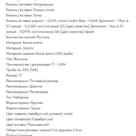
Камень / вставка: Натуральные
Камень / вставка: Лондон топаз
Камень / вставка: Топаз
Камень-вставка: родолит - 0,52К, топаз London Blue - 0,46К, бриллиант - 18шт. в
57 граней - 0,236К, чистота камня 3/5 (цвет, качество), бриллиант - 4шт. в 57
граней - 0,091К, чистота камня 3/6 (цвет, качество), брилл
Количество камней: Россыпь
Материал: Белое золото
Материал: Золото
Материал изделия: белое золото 585 пробы
Пол: Женские
Примерный вес: для размера 17 - 5,89г
Проба: Au 585 (14K)
Размер: 17
Рекомендации: Последний размер
Рекомендации: Дорогие
Рекомендации: Распродажа
Тип: Наборные
Форма огранки: Круглая
Форма огранки: Груша
Цвет изделия: серебристый, розовый, синий
Цвет материала: Серебристый
Цвет вставки: Разноцветный
Габаритные размеры: ширина 1см, дорожка 2,5мм
Форма: Широкие