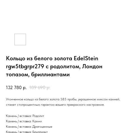
Кольцо из белого золота EdelStein
rgw5tbgrpr279 с родолитом, Лондон
топазом, бриллиантами
132 780
р.
189 690
р.
Утонченное кольцо из белого золота 585 пробы, украшенное миксом камней,
станет стопроцентным гарантом вашего прекрасного настроения.
Камень / вставка: Родолит
Камень / вставка: Камни
Камень / вставка: Драгоценные
Камень / вставка: Бриллиант