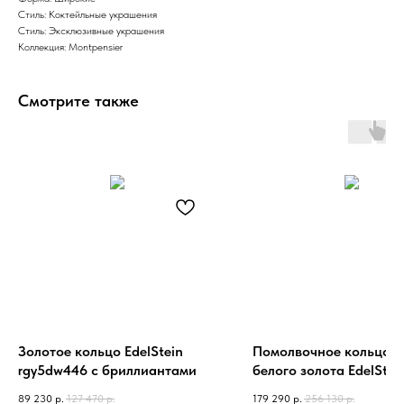
Стиль: Коктейльные украшения
Стиль: Эксклюзивные украшения
Коллекция: Montpensier
Смотрите также
Золотое кольцо EdelStein
Помолвочное кольцо и
rgy5dw446 с бриллиантами
белого золота EdelStei
rgw5dw317 с бриллиан
89 230
р.
127 470
р.
179 290
р.
256 130
р.