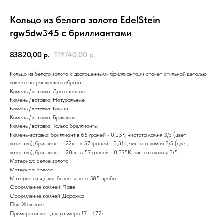
Кольцо из белого золота EdelStein
rgw5dw345 с бриллиантами
83820,00
р.
119740,00
р.
Кольцо из белого золота с драгоценными бриллиантами станет стильной деталью
вашего потрясающего образа.
Камень / вставка: Драгоценные
Камень / вставка: Натуральные
Камень / вставка: Камни
Камень / вставка: Бриллиант
Камень / вставка: Только бриллианты
Камень-вставка: бриллиант в 65 граней - 0,05К, чистота камня 3/5 (цвет,
качество), бриллиант - 22шт. в 57 граней - 0,31К, чистота камня 3/5 (цвет,
качество), бриллиант - 28шт. в 57 граней - 0,375К, чистота камня 3/5
Материал: Белое золото
Материал: Золото
Материал изделия: белое золото 585 пробы
Оформление камней: Паве
Оформление камней: Дорожка
Пол: Женские
Примерный вес: для размера 17 - 1,72г