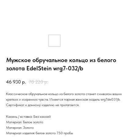
Мужское обручальное кольцо из белого
золота EdelStein wrg7-032/b
46 930
р.
78 220
р.
Классическое обручальное кольцо из белого золота станет символом ваших
крепких и искренних чувств. Имеется парная женская модель wrg7dw031/b.
Сертификат к данному изделию не прилагается.
Камень / вставка: Без камней
Материал: Белое золото
Материал: Золото
Материал изделия: белое золото 750 пробы