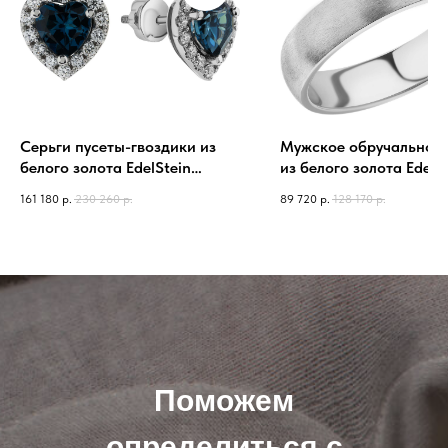
Серьги пусеты-гвоздики из
Мужское обручальное 
белого золота EdelStein
из белого золота EdelS
egw5tb148 с топазами,
wrg7-044/b
161 180
р.
230 260
р.
89 720
р.
128 170
р.
бриллиантами
Поможем
определиться с