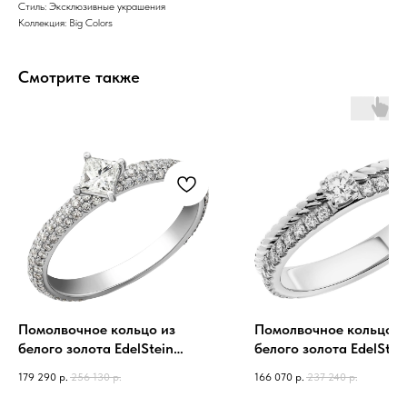
Стиль: Эксклюзивные украшения
Коллекция: Big Colors
Смотрите также
Помолвочное кольцо из
Помолвочное кольцо и
белого золота EdelStein
белого золота EdelStei
rgw5dw317 с бриллиантами
rgw7dw402 с бриллиан
179 290
р.
256 130
р.
166 070
р.
237 240
р.