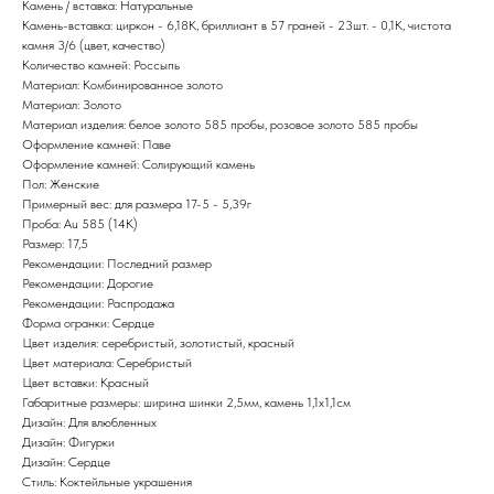
Камень / вставка: Натуральные
Камень-вставка: циркон - 6,18К, бриллиант в 57 граней - 23шт. - 0,1К, чистота
камня 3/6 (цвет, качество)
Количество камней: Россыпь
Материал: Комбинированное золото
Материал: Золото
Материал изделия: белое золото 585 пробы, розовое золото 585 пробы
Оформление камней: Паве
Оформление камней: Солирующий камень
Пол: Женские
Примерный вес: для размера 17-5 - 5,39г
Проба: Au 585 (14K)
Размер: 17,5
Рекомендации: Последний размер
Рекомендации: Дорогие
Рекомендации: Распродажа
Форма огранки: Сердце
Цвет изделия: серебристый, золотистый, красный
Цвет материала: Серебристый
Цвет вставки: Красный
Габаритные размеры: ширина шинки 2,5мм, камень 1,1х1,1см
Дизайн: Для влюбленных
Дизайн: Фигурки
Дизайн: Сердце
Стиль: Коктейльные украшения