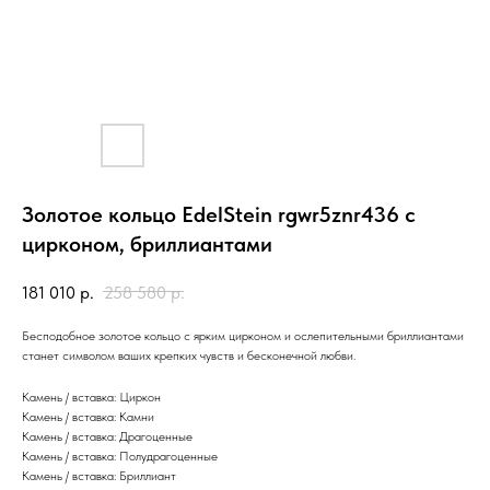
Золотое кольцо EdelStein rgwr5znr436 с
цирконом, бриллиантами
181 010
р.
258 580
р.
Бесподобное золотое кольцо с ярким цирконом и ослепительными бриллиантами
станет символом ваших крепких чувств и бесконечной любви.
Камень / вставка: Циркон
Камень / вставка: Камни
Камень / вставка: Драгоценные
Камень / вставка: Полудрагоценные
Камень / вставка: Бриллиант