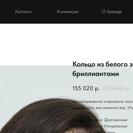
Каталог
Коллекции
О бренде
Кольцо из белого 
бриллиантами
155 020
р.
221 460
р.
Непередаваемое очарование золот
преобразить ваш внешний вид. Из
Камень / вставка: Драгоценные
Камень / вставка: Натуральные
Камень / вставка: Камни