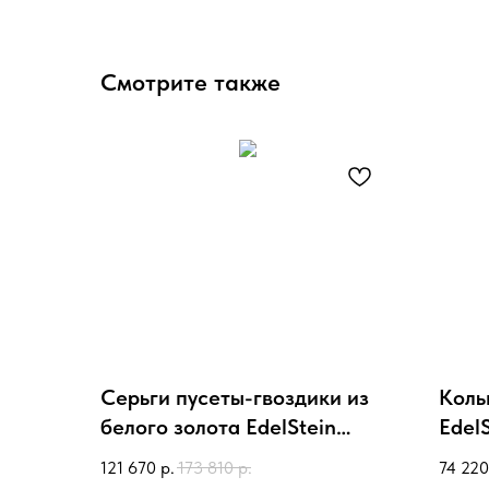
Смотрите также
Серьги пусеты-гвоздики из
Коль
белого золота EdelStein
Edel
egw5dw331 с бриллиантами
изум
121 670
р.
173 810
р.
74 220