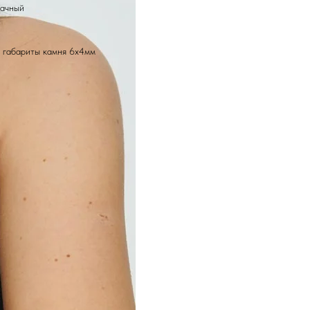
рачный
 габариты камня 6х4мм