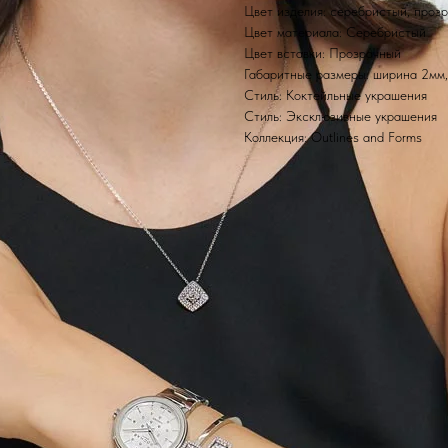
Цвет изделия: серебристый, проз
Цвет материала: Серебристый
Цвет вставки: Прозрачный
Габаритные размеры: ширина 2мм,
Стиль: Коктейльные украшения
Стиль: Эксклюзивные украшения
Коллекция: Outlines and Forms