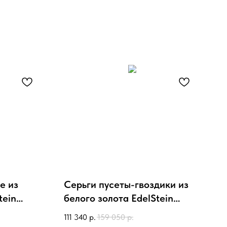
е из
Серьги пусеты-гвоздики из
tein
белого золота EdelStein
ром,
egw5sb012 с сапфирами,
111 340
р.
159 050
р.
бриллиантами