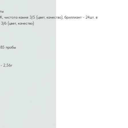
нты
, чистота камня 3/5 (цвет, качество), бриллиант - 24шт. в
3/6 (цвет, качество)
585 пробы
- 2,56г