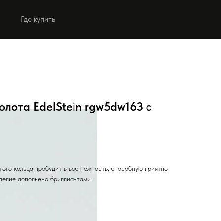
Где купить
Выбрать коллекцию
Выбрать коллекцию
золота EdelStein rgw5dw163 с
ого кольца пробудит в вас нежность, способную приятно
делие дополнено бриллиантами.