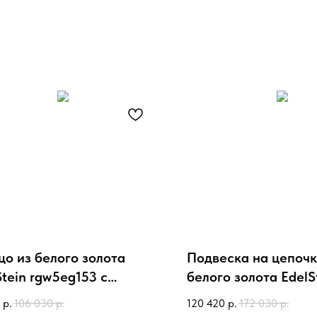
цо из белого золота
Подвеска на цепочк
Stein rgw5eg153 с
белого золота EdelS
рудом, бриллиантами
ngw5sb022 с сапфи
р.
106 030
р.
120 420
р.
172 030
р.
бриллиантами