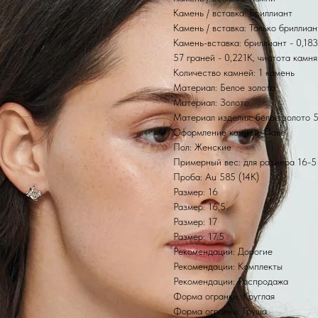
Камень / вставка: Бриллиант
Камень / вставка: Только бриллиа
Камень-вставка: бриллиант - 0,183К
57 граней - 0,221К, чистота камня 
Количество камней: 1 камень
Материал: Белое золото
Материал: Золото
Материал изделия: белое золото 
Оформление камней: Паве
Пол: Женские
Примерный вес: для размера 16-5 
Проба: Au 585 (14K)
Размер: 16
Размер: 16,5
Размер: 17
Размер: 17,5
Рекомендации: Дорогие
Рекомендации: Комплекты
Рекомендации: Распродажа
Форма огранки: Круглая
Форма огранки: Груша