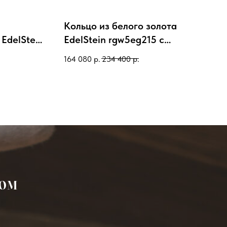
Кольцо из белого золота
EdelStein
EdelStein rgw5eg215 с
изумрудом, бриллиантами
164 080
р.
234 400
р.
ром