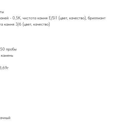
нты
аней - 0,5К, чистота камня E/SI1 (цвет, качество), бриллиант
та камня 3/6 (цвет, качество)
750 пробы
 камень
3,69г
рачный