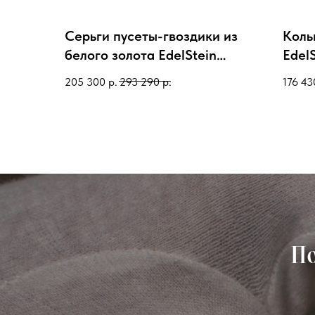
Серьги пусеты-гвоздики из
Коль
белого золота EdelStein
Edel
egw5sp138 с розовыми
изум
205 300
р.
293 290
р.
176 43
сапфирами, бриллиантами
По