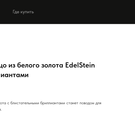
Где купить
Выбрать коллекцию
Выбрать коллекцию
о из белого золота EdelStein
лиантами
.
лота с блистательными бриллиантами станет поводом для
.