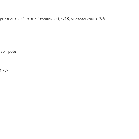
риллиант - 41шт. в 57 граней - 0,574К, чистота камня 3/6
585 пробы
4,77г
й