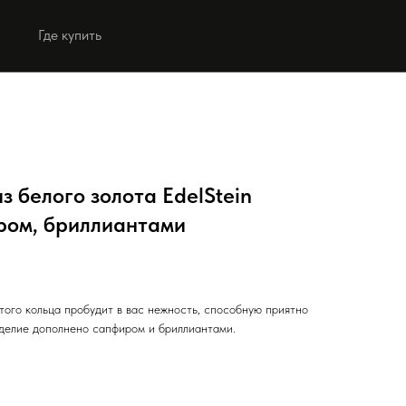
Где купить
Выбрать коллекцию
Выбрать коллекцию
з белого золота EdelStein
иром, бриллиантами
ого кольца пробудит в вас нежность, способную приятно
делие дополнено сапфиром и бриллиантами.