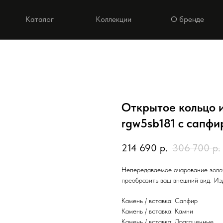
Каталог
Коллекции
О бренде
Открытое кольцо и
rgw5sb181 с сапф
214 690
р.
306 700
р.
Непередаваемое очарование золот
преобразить ваш внешний вид. Из
Камень / вставка: Сапфир
Камень / вставка: Камни
Камень / вставка: Драгоценные