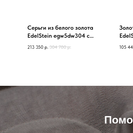
Серьги из белого золота
Золо
EdelStein egw5dw304 с
Edel
бриллиантами
брил
213 350
р.
304 780
р.
105 4
Помо