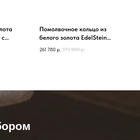
олота
Помолвочное кольцо из
 с
белого золота EdelStein
rgw7dw399 с бриллиантом
261 780
р.
373 980
р.
бором