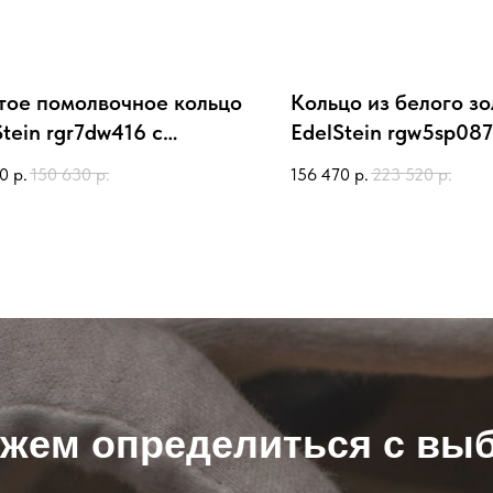
тое помолвочное кольцо
Кольцо из белого з
Stein rgr7dw416 с
EdelStein rgw5sp087
лиантами
розовым сапфиром,
40
р.
150 630
р.
156 470
р.
223 520
р.
бриллиантами
жем определиться с вы